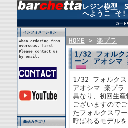
レジン模型 STU
へようこ そ!
カート
インフォメーション
HOME
>
楽プラ
When ordering from
overseas, first
Please contact us
1/32 フォル
by email.
ーン アオシマ 
1/32 フォル
アオシマ 楽プラ 
異なり、初回生産
ございますのでご
たフォルクスワー
呼ばれるモデルを
商品カテゴリ