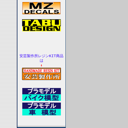
安芸製作所レジンKIT商品
は
↓