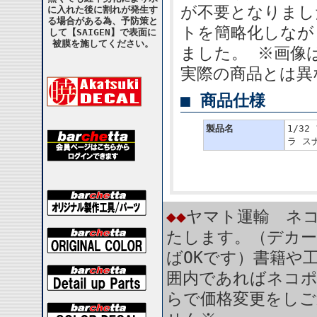
が不要となりまし
に入れた後に割れが発生す
る場合がある為、予防策と
トを簡略化しなが
して【SAIGEN】で表面に
被膜を施してください。
ました。 ※画像
実際の商品とは異
■ 商品仕様
製品名
1/3
ラ スナ
◆◆
ヤマト運輸 ネコ
たします。（デカー
ばOKです）書籍や
囲内であればネコ
らで価格変更をしご