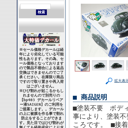
※セール価格デカールは経
年により劣化している可能
性もあります。その為、セ
ール価格となっております
ので製品不都合による返品
交換はできませんのでご了
承ください。在庫限り商品
拡大表
ですので取り置きや再入荷
はございません。
※ひび割れが起こるかもし
れませんので別売りの
■ 商品説明
【bp403 デカールリペア
ー液SAIGEN】のご利用を
■塗装不要 ボデ
ご提案します。。デカール
の上に被膜を作る事で割れ
事により、塗装不
防止をすることができま
す。見た目ではひび割れが
ころです。 ■接
無くても経年劣化により水