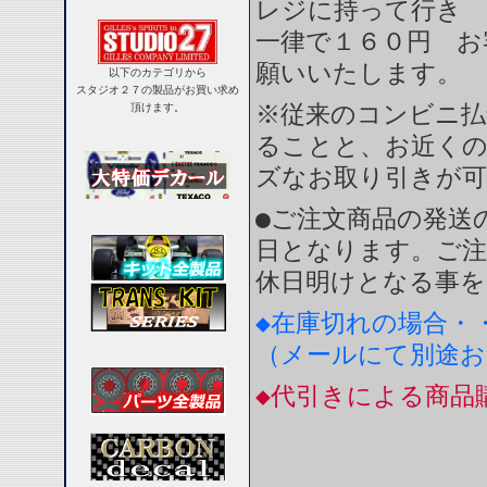
レジに持って行き 
一律で１６０円 お
願いいたします。
以下のカテゴリから
スタジオ２７の製品がお買い求め
※従来のコンビニ払
頂けます。
ることと、お近く
ズなお取り引きが
●ご注文商品の発送
日となります。ご注
休日明けとなる事を
◆在庫切れの場合・
（メールにて別途
◆代引きによる商品