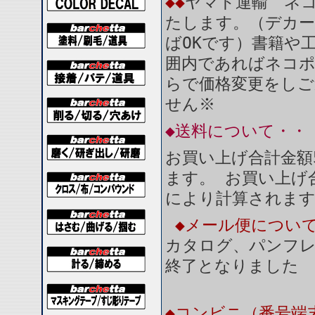
◆◆
ヤマト運輸 ネコ
たします。（デカー
ばOKです）書籍や
囲内であればネコ
らで価格変更をしご
せん※
◆送料について・・
お買い上げ合計金額
ます。 お買い上げ合
により計算されま
◆メール便につい
カタログ、パンフ
終了となりました
◆コンビニ（番号端