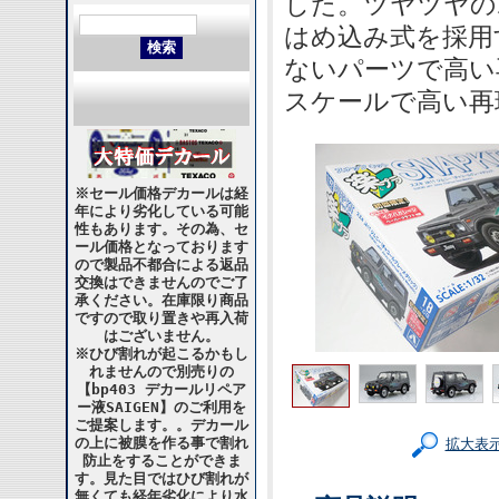
した。ツヤツヤの
はめ込み式を採用
ないパーツで高い
スケールで高い再
※セール価格デカールは経
年により劣化している可能
性もあります。その為、セ
ール価格となっております
ので製品不都合による返品
交換はできませんのでご了
承ください。在庫限り商品
ですので取り置きや再入荷
はございません。
※ひび割れが起こるかもし
れませんので別売りの
【bp403 デカールリペア
ー液SAIGEN】のご利用を
ご提案します。。デカール
の上に被膜を作る事で割れ
拡大表
防止をすることができま
す。見た目ではひび割れが
無くても経年劣化により水