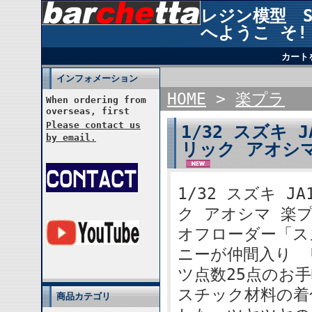
レジン模型 STU
へようこ そ!
カート
インフォメーション
HOME
>
楽プラ
When ordering from
overseas, first
Please contact us
1/32 スズキ
by email.
リック アオシマ
1/32 スズキ 
ク アオシマ 楽プ
オフローダー「スズ
ニーが仲間入り 
ツ点数25点のお
スチック材料の着
商品カテゴリ