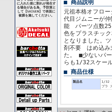
■ 商品説明
に入れた後に割れが発生す
る場合がある為、予防策と
元祖本格オフローダ
して【SAIGEN】で表面に
被膜を施してください。
代目ジムニーが仲
能 パーツ点数2
色をプラスチック
となりました。ツ
剤不要 はめ込み
た。 ■少ないパ
らも1/32スケ
■ 商品仕様
製品名
1/3
プラ ス