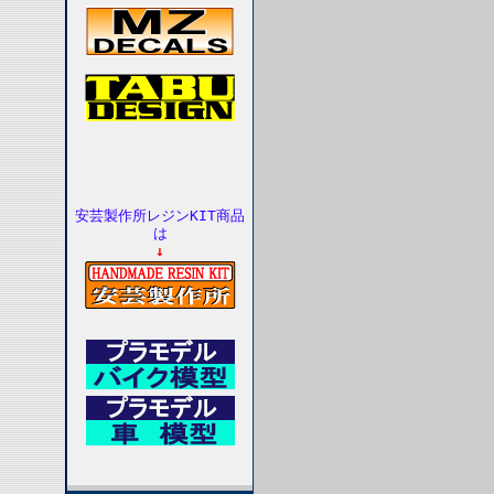
安芸製作所レジンKIT商品
は
↓