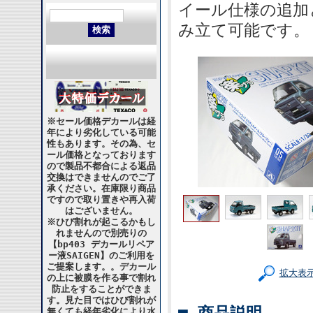
イール仕様の追加
み立て可能です。
※セール価格デカールは経
年により劣化している可能
性もあります。その為、セ
ール価格となっております
ので製品不都合による返品
交換はできませんのでご了
承ください。在庫限り商品
ですので取り置きや再入荷
はございません。
※ひび割れが起こるかもし
れませんので別売りの
【bp403 デカールリペア
ー液SAIGEN】のご利用を
ご提案します。。デカール
拡大表
の上に被膜を作る事で割れ
防止をすることができま
す。見た目ではひび割れが
無くても経年劣化により水