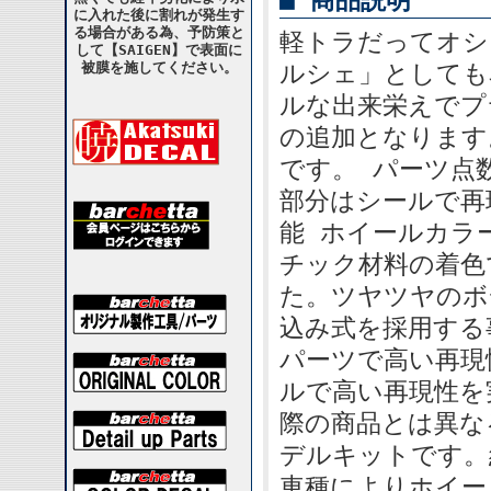
■ 商品説明
に入れた後に割れが発生す
る場合がある為、予防策と
軽トラだってオシ
して【SAIGEN】で表面に
被膜を施してください。
ルシェ」としても
ルな出来栄えでプ
の追加となります
です。 パーツ点
部分はシールで再
能 ホイールカラ
チック材料の着色
た。ツヤツヤのボ
込み式を採用する
パーツで高い再現
ルで高い再現性を
際の商品とは異な
デルキットです。
車種によりホイー