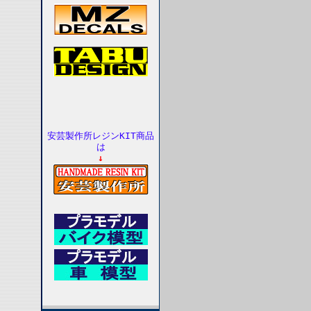
安芸製作所レジンKIT商品
は
↓