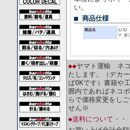
い。
■ 商品仕様
製品名
1/3
マ 楽プ
◆◆
ヤマト運輸 ネコ
たします。（デカー
ばOKです）書籍や
囲内であればネコ
らで価格変更をしご
せん※
◆送料について・・