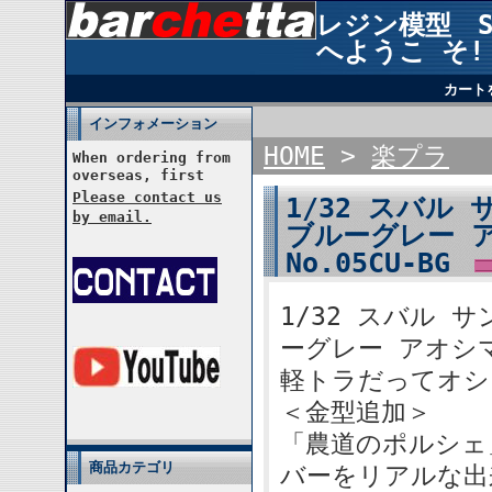
レジン模型 STU
へようこ そ!
カート
インフォメーション
HOME
>
楽プラ
When ordering from
overseas, first
Please contact us
1/32 スバル
by email.
ブルーグレー 
No.05CU-BG
1/32 スバル 
ーグレー アオシマ
軽トラだってオシ
＜金型追加＞
「農道のポルシェ
商品カテゴリ
バーをリアルな出