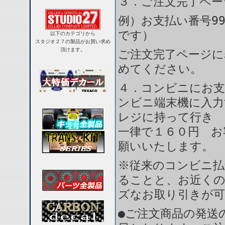
３．ご注文完了ペー
例）お支払い番号99
です）
以下のカテゴリから
スタジオ２７の製品がお買い求め
頂けます。
ご注文完了ページに
めてください。
４．コンビニにお支
ンビニ端末機に入力
レジに持って行き 
一律で１６０円 お
願いいたします。
※従来のコンビニ払
ることと、お近く
ズなお取り引きが
●ご注文商品の発送