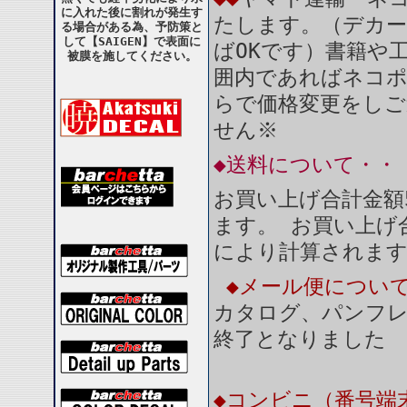
に入れた後に割れが発生す
たします。（デカー
る場合がある為、予防策と
して【SAIGEN】で表面に
ばOKです）書籍や
被膜を施してください。
囲内であればネコ
らで価格変更をしご
せん※
◆送料について・・
お買い上げ合計金額
ます。 お買い上げ合
により計算されま
◆メール便につい
カタログ、パンフ
終了となりました
◆コンビニ（番号端