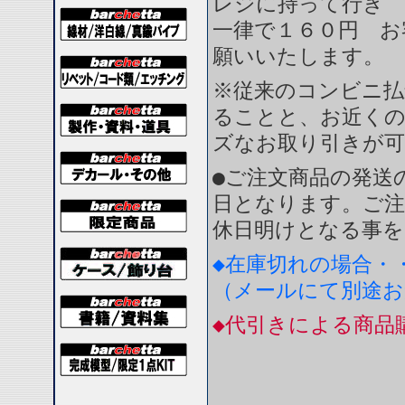
レジに持って行き 
一律で１６０円 お
願いいたします。
※従来のコンビニ払
ることと、お近く
ズなお取り引きが
●ご注文商品の発送
日となります。ご注
休日明けとなる事を
◆在庫切れの場合・
（メールにて別途
◆代引きによる商品