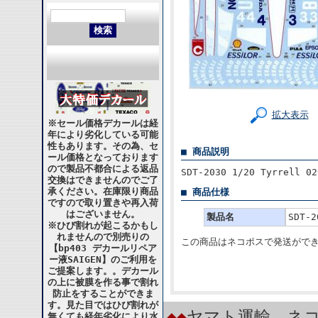
拡大表示
※セール価格デカールは経
年により劣化している可能
性もあります。その為、セ
■ 商品説明
ール価格となっております
ので製品不都合による返品
SDT-2030 1/20 Tyrrell 02
交換はできませんのでご了
承ください。在庫限り商品
■ 商品仕様
ですので取り置きや再入荷
はございません。
製品名
SDT-2
※ひび割れが起こるかもし
れませんので別売りの
この商品はネコポスで発送がで
【bp403 デカールリペア
ー液SAIGEN】のご利用を
ご提案します。。デカール
の上に被膜を作る事で割れ
防止をすることができま
す。見た目ではひび割れが
◆◆
ヤマト運輸 ネコ
無くても経年劣化により水