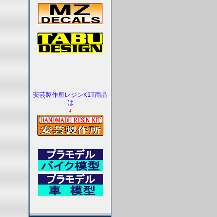
安芸製作所レジンKIT商品
は
↓