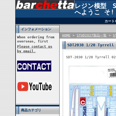
レジン模型 STU
へようこ そ!
カート
インフォメーション
HOME
>
STUDIO27製品一覧
>
S
When ordering from
overseas, first
SDT2030 1/20 Tyrrell
Please contact us
by email.
SDT-2030 1/20 Tyrrell 02
商品カテゴリ