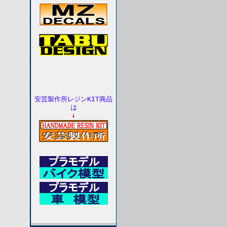
安芸製作所レジンKIT商品
は
↓