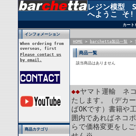
レジン模型 STU
へようこ そ!
カート
インフォメーション
HOME
>
barchetta製品一覧
> 
When ordering from
overseas, first
商品一覧
Please contact us
by email.
該当商品はありません
◆◆
ヤマト運輸 ネコ
たします。（デカー
ばOKです）書籍や
囲内であればネコ
らで価格変更をしご
商品カテゴリ
せん※