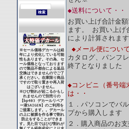
◆送料について・・
お買い上げ合計金額
ます。 お買い上げ合
により計算されま
◆メール便につい
※セール価格デカールは経
年により劣化している可能
カタログ、パンフ
性もあります。その為、セ
ール価格となっております
終了となりました
ので製品不都合による返品
交換はできませんのでご了
承ください。在庫限り商品
ですので取り置きや再入荷
◆コンビニ（番号端
はございません。
※ひび割れが起こるかもし
は・・
れませんので別売りの
【bp403 デカールリペア
１．パソコンでバル
ー液SAIGEN】のご利用を
ご提案します。。デカール
プから購入します
の上に被膜を作る事で割れ
防止をすることができま
２．購入商品のお支
す。見た目ではひび割れが
無くても経年劣化により水