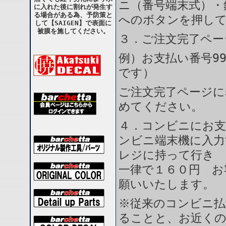
ニ（番号端末式）・
に入れた後に割れが発生す
る場合がある為、予防策と
へのボタンを押し
して【SAIGEN】で表面に
被膜を施してください。
３．ご注文完了ペー
例）お支払い番号99
です）
ご注文完了ページに
めてください。
４．コンビニにお支
ンビニ端末機に入力
レジに持って行き 
一律で１６０円 お
願いいたします。
※従来のコンビニ払
ることと、お近く