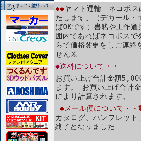
フィギュア：塗料：パ
◆◆
ヤマト運輸 ネコポス
ーツ
たします。（デカール・
ばOKです）書籍や工作道
囲内であればネコポスで
らで価格変更をしご連絡
せん※
◆送料について・・
お買い上げ合計金額5,0
ます。 お買い上げ合計金
により計算されます。
◆メール便について・・
カタログ、パンフレット
終了となりました