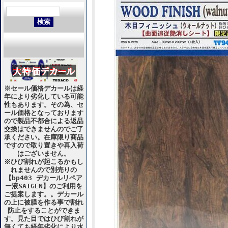
※セール価格デカールは経
年により劣化している可能
性もあります。その為、セ
ール価格となっております
ので製品不都合による返品
交換はできませんのでご了
承ください。在庫限り商品
ですので取り置きや再入荷
はございません。
※ひび割れが起こるかもし
れませんので別売りの
【bp403 デカールリペア
ー液SAIGEN】のご利用を
ご提案します。。デカール
の上に被膜を作る事で割れ
防止をすることができま
す。見た目ではひび割れが
無くても経年劣化により水