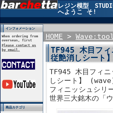
レジン模型 STUDIO2
へようこ そ!
インフォメーション
HOME
>
Wave:too
When ordering from
overseas, first
Please contact us
TF945 木目
by email.
従艶消しシート】 
TF945 木目フ
しシート】 (wave
フィニッシュシリ
世界三大銘木の「
商品カテゴリ