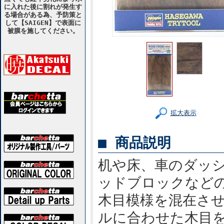
に入れた後に割れが発生す
る場合がある為、予防策と
して【SAIGEN】で表面に
被膜を施してください。
拡大表示
■ 商品説明
机や床、車のダッ
ッドブロックなど
木目模様を混在させ
ルに合わせた木目