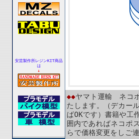
安芸製作所レジンKIT商品
は
↓
◆◆
ヤマト運輸 ネコポ
たします。（デカール
ばOKです）書籍や工
囲内であればネコポ
らで価格変更をしご