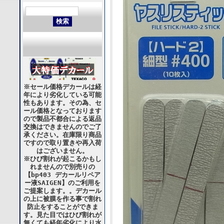
※セール価格デカールは経
年により劣化している可能
性もあります。その為、セ
ール価格となっております
ので製品不都合による返品
交換はできませんのでご了
承ください。在庫限り商品
ですので取り置きや再入荷
はございません。
※ひび割れが起こるかもし
れませんので別売りの
【bp403 デカールリペア
ー液SAIGEN】のご利用を
ご提案します。。デカール
の上に被膜を作る事で割れ
防止をすることができま
す。見た目ではひび割れが
無くても経年劣化により水