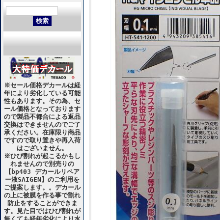
※セール価格デカールは経
年により劣化している可能
性もあります。その為、セ
ール価格となっております
ので製品不都合による返品
交換はできませんのでご了
承ください。在庫限り商品
ですので取り置きや再入荷
はございません。
※ひび割れが起こるかもし
れませんので別売りの
【bp403 デカールリペア
ー液SAIGEN】のご利用を
ご提案します。。デカール
の上に被膜を作る事で割れ
防止をすることができま
す。見た目ではひび割れが
無くても経年劣化により水