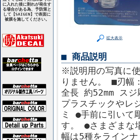
に入れた後に割れが発生す
る場合がある為、予防策と
して【SAIGEN】で表面に
被膜を施してください。
拡大表示
■ 商品説明
※説明用の写真に
りません。 ■刃幅：
全長 約52mm 
プラスチックやレ
ミ ●手前に引いて
す。 ●さまざまな
幅は5種をラインナ