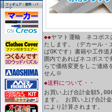
フィギュア：塗料：パ
ーツ
◆◆
ヤマト運輸 ネコポス
たします。（デカール・
ばOKです）書籍や工作道
囲内であればネコポスで
らで価格変更をしご連絡
せん※
◆送料について・・
お買い上げ合計金額5,0
ます。 お買い上げ合計金
により計算されます。