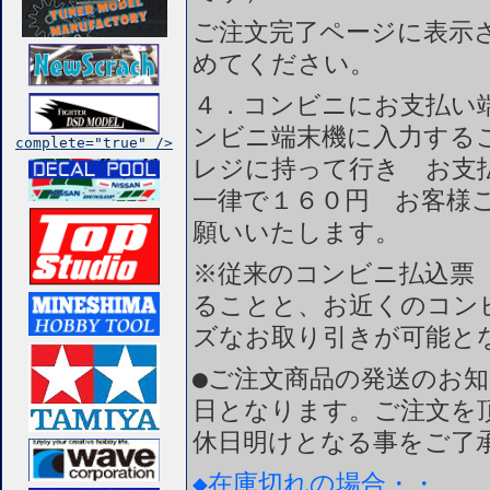
ご注文完了ページに表示
めてください。
４．コンビニにお支払い
ンビニ端末機に入力する
complete="true" />
レジに持って行き お支
一律で１６０円 お客様
願いいたします。
※従来のコンビニ払込票
ることと、お近くのコン
ズなお取り引きが可能と
●ご注文商品の発送のお
日となります。ご注文を
休日明けとなる事をご了
◆在庫切れの場合・・