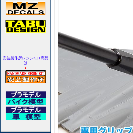
安芸製作所レジンKIT商品
は
↓