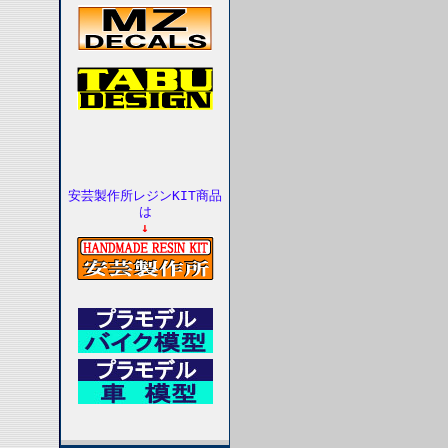
安芸製作所レジンKIT商品
は
↓