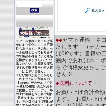
拡大表示
◆◆
ヤマト運輸 ネコ
※セール価格デカールは経
年により劣化している可能
たします。（デカー
性もあります。その為、セ
ばOKです）書籍や
ール価格となっております
ので製品不都合による返品
囲内であればネコ
交換はできませんのでご了
承ください。在庫限り商品
らで価格変更をしご
ですので取り置きや再入荷
はございません。
せん※
※ひび割れが起こるかもし
れませんので別売りの
◆送料について・・
【bp403 デカールリペア
ー液SAIGEN】のご利用を
ご提案します。。デカール
お買い上げ合計金額
の上に被膜を作る事で割れ
ます。 お買い上げ合
防止をすることができま
す。見た目ではひび割れが
により計算されま
無くても経年劣化により水