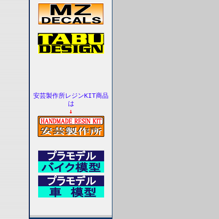
安芸製作所レジンKIT商品
は
↓