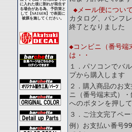
に入れた後に割れが発生す
◆メール便につい
る場合がある為、予防策と
して【SAIGEN】で表面に
カタログ、パンフ
被膜を施してください。
終了となりました
◆コンビニ（番号端
は・・
１．パソコンでバル
プから購入します
２．購入商品のお支
ニ（番号端末式）・
へのボタンを押し
３．ご注文完了ペー
例）お支払い番号99