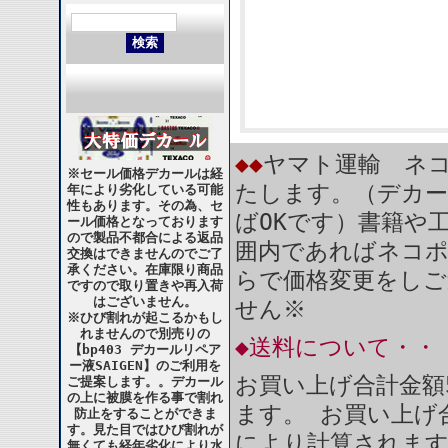
◆◆
ヤマト運輸 ネコ
※セール価格デカールは経
たします。（デカー
年により劣化している可能
性もあります。その為、セ
ばOKです）書籍や
ール価格となっております
ので製品不都合による返品
囲内であればネコ
交換はできませんのでご了
承ください。在庫限り商品
らで価格変更をしご
ですので取り置きや再入荷
はございません。
せん※
※ひび割れが起こるかもし
れませんので別売りの
◆送料について・・
【bp403 デカールリペア
ー液SAIGEN】のご利用を
お買い上げ合計金額
ご提案します。。デカール
の上に被膜を作る事で割れ
ます。 お買い上げ合
防止をすることができま
す。見た目ではひび割れが
により計算されま
無くても経年劣化により水