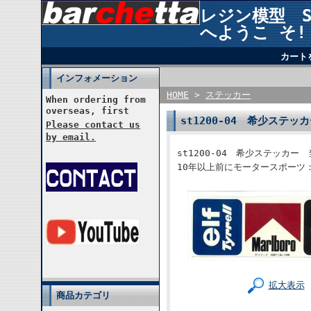
レジン模型 STU
へようこ そ!
カート
インフォメーション
HOME
>
ステッカー
When ordering from
overseas, first
st1200-04 希少ステ
Please contact us
by email.
st1200-04 希少ステッカー
10年以上前にモータースポーツ
拡大表示
商品カテゴリ