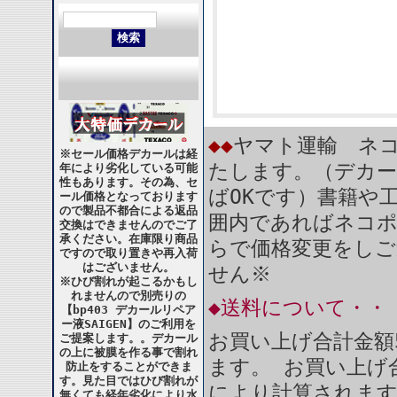
◆◆
ヤマト運輸 ネコ
※セール価格デカールは経
たします。（デカー
年により劣化している可能
性もあります。その為、セ
ばOKです）書籍や
ール価格となっております
ので製品不都合による返品
囲内であればネコ
交換はできませんのでご了
承ください。在庫限り商品
らで価格変更をしご
ですので取り置きや再入荷
はございません。
せん※
※ひび割れが起こるかもし
れませんので別売りの
◆送料について・・
【bp403 デカールリペア
ー液SAIGEN】のご利用を
お買い上げ合計金額
ご提案します。。デカール
の上に被膜を作る事で割れ
ます。 お買い上げ合
防止をすることができま
す。見た目ではひび割れが
により計算されま
無くても経年劣化により水