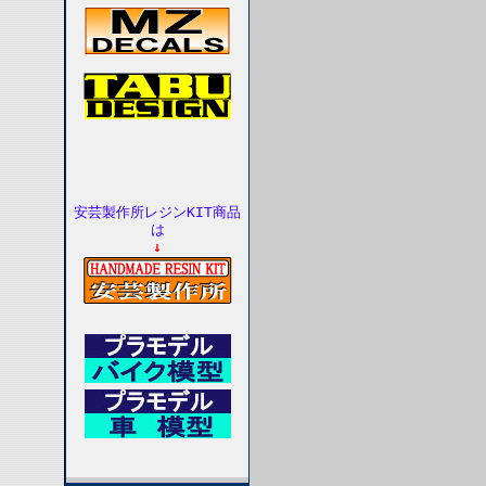
安芸製作所レジンKIT商品
は
↓