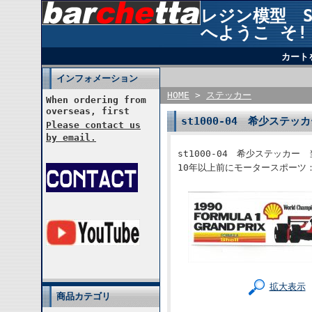
レジン模型 STU
へようこ そ!
カート
インフォメーション
HOME
>
ステッカー
When ordering from
overseas, first
st1000-04 希少ステ
Please contact us
by email.
st1000-04 希少ステッカー
10年以上前にモータースポーツ
拡大表示
商品カテゴリ