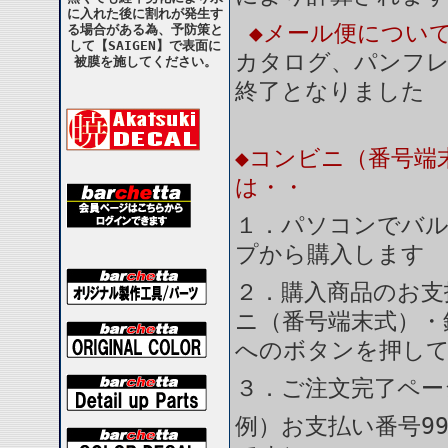
に入れた後に割れが発生す
◆メール便につい
る場合がある為、予防策と
して【SAIGEN】で表面に
カタログ、パンフ
被膜を施してください。
終了となりました
◆コンビニ（番号端
は・・
１．パソコンでバル
プから購入します
２．購入商品のお支
ニ（番号端末式）・
へのボタンを押し
３．ご注文完了ペー
例）お支払い番号99