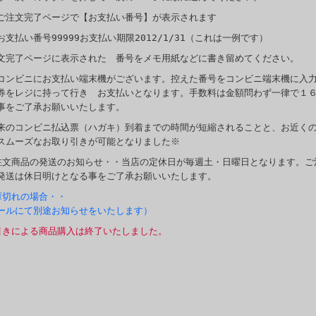
ご注文完了ページで【お支払い番号】が表示されます
お支払い番号99999お支払い期限2012/1/31（これは一例です）
文完了ページに表示された 番号をメモ用紙などに書き留めてください。
コンビニにお支払い端末機がございます。控えた番号をコンビニ端末機に入
券をレジに持って行き お支払いとなります。手数料は金額問わず一律で１
事をご了承お願いいたします。
来のコンビニ払込票（ハガキ）到着までの時間が短縮されることと、お近く
スムーズなお取り引きが可能となりました※
注文商品の発送のお知らせ・・当店の定休日が毎週土・日曜日となります。ご
発送は休日明けとなる事をご了承お願いいたします。
庫切れの場合・・
ールにて別途お知らせをいたします）
引きによる商品購入は終了いたしました。