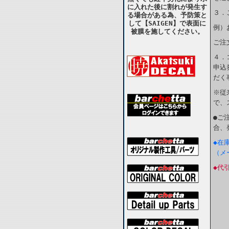
に入れた後に割れが発生す
３．
る場合がある為、予防策と
して【SAIGEN】で表面に
例）
被膜を施してください。
ご注
４．
申込
だく
※従
で、
●ご
合、
◆在
（メ
◆代