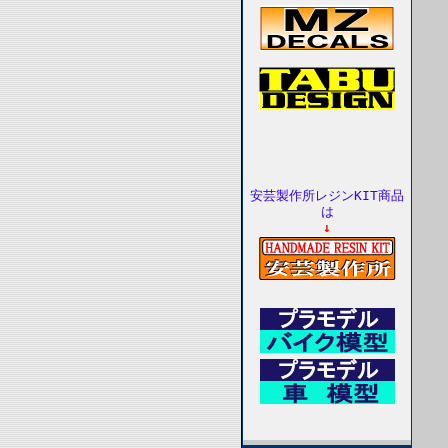
安芸製作所レジンKIT商品
は
↓