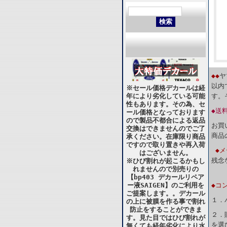
◆◆
ヤ
以内
※セール価格デカールは経
年により劣化している可能
す。
性もあります。その為、セ
◆送
ール価格となっております
ので製品不都合による返品
お買
交換はできませんのでご了
商品
承ください。在庫限り商品
ですので取り置きや再入荷
◆
はございません。
残念
※ひび割れが起こるかもし
れませんので別売りの
【bp403 デカールリペア
ー液SAIGEN】のご利用を
◆コ
ご提案します。。デカール
１．
の上に被膜を作る事で割れ
防止をすることができま
２．
す。見た目ではひび割れが
を選
無くても経年劣化により水