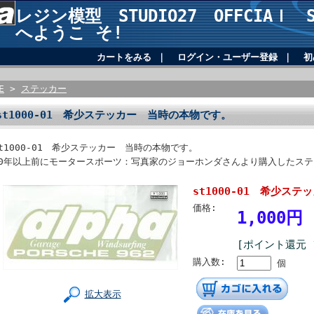
レジン模型 STUDIO27 OFFCIAｌ SH
へようこ そ!
カートをみる
｜
ログイン・ユーザー登録
｜
初
E
>
ステッカー
st1000-01 希少ステッカー 当時の本物です。
st1000-01 希少ステッカー 当時の本物です。
10年以上前にモータースポーツ：写真家のジョーホンダさんより購入したス
st1000-01 希少ス
価格:
1,000円
[ポイント還元 
購入数:
個
拡大表示