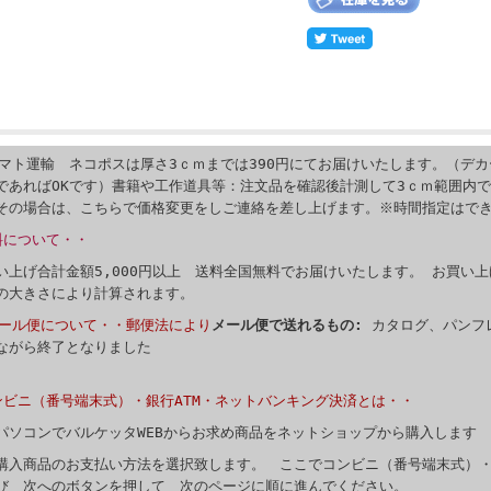
マト運輸 ネコポスは厚さ3ｃｍまでは390円にてお届けいたします。（デ
であればOKです）書籍や工作道具等：注文品を確認後計測して3ｃｍ範囲内
その場合は、こちらで価格変更をしご連絡を差し上げます。※時間指定はで
料について・・
い上げ合計金額5,000円以上 送料全国無料でお届けいたします。 お買い上げ
の大きさにより計算されます。
メール便について・・郵便法により
メール便で送れるもの:
カタログ、パンフ
ながら終了となりました
ンビニ（番号端末式）・銀行ATM・ネットバンキング決済とは・・
パソコンでバルケッタWEBからお求め商品をネットショップから購入します
購入商品のお支払い方法を選択致します。 ここでコンビニ（番号端末式）・
び 次へのボタンを押して 次のページに順に進んでください。