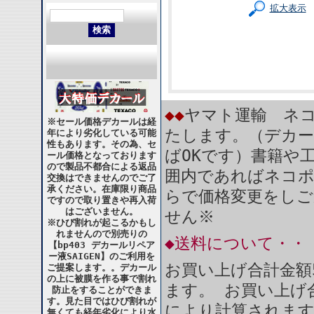
拡大表示
◆◆
ヤマト運輸 ネコ
※セール価格デカールは経
たします。（デカー
年により劣化している可能
性もあります。その為、セ
ばOKです）書籍や
ール価格となっております
ので製品不都合による返品
囲内であればネコ
交換はできませんのでご了
承ください。在庫限り商品
らで価格変更をしご
ですので取り置きや再入荷
はございません。
せん※
※ひび割れが起こるかもし
れませんので別売りの
◆送料について・・
【bp403 デカールリペア
ー液SAIGEN】のご利用を
お買い上げ合計金額
ご提案します。。デカール
の上に被膜を作る事で割れ
ます。 お買い上げ合
防止をすることができま
す。見た目ではひび割れが
により計算されま
無くても経年劣化により水