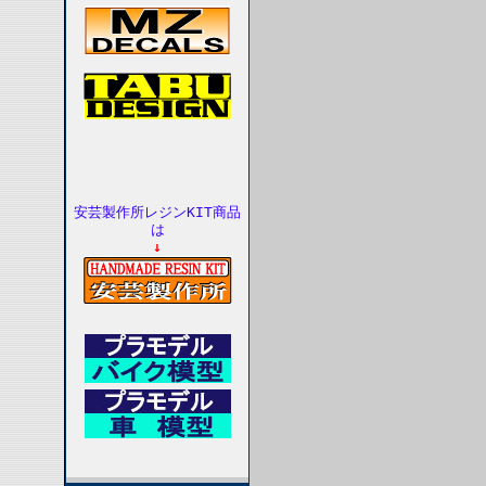
安芸製作所レジンKIT商品
は
↓