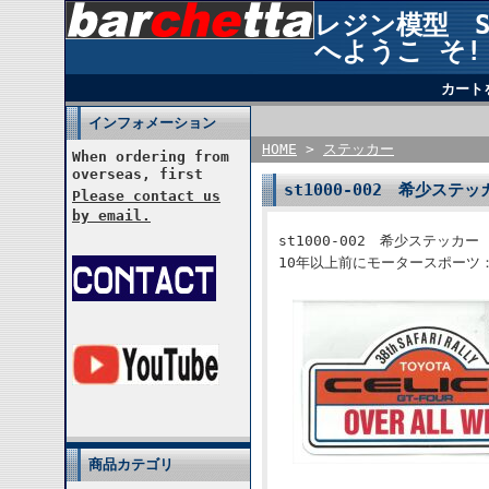
レジン模型 STU
へようこ そ!
カート
インフォメーション
HOME
>
ステッカー
When ordering from
overseas, first
st1000-002 希少ス
Please contact us
by email.
st1000-002 希少ステッカ
10年以上前にモータースポーツ
商品カテゴリ