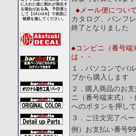
に入れた後に割れが発生す
◆メール便につい
る場合がある為、予防策と
して【SAIGEN】で表面に
カタログ、パンフ
被膜を施してください。
終了となりました
◆コンビニ（番号端
は・・
１．パソコンでバル
プから購入します
２．購入商品のお支
ニ（番号端末式）・
へのボタンを押し
３．ご注文完了ペー
例）お支払い番号99