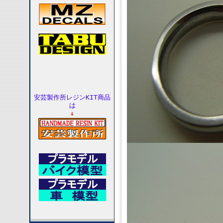
安芸製作所レジンKIT商品
は
↓