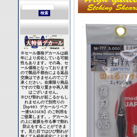
※セール価格デカールは経
年により劣化している可能
性もあります。その為、セ
ール価格となっております
ので製品不都合による返品
交換はできませんのでご了
承ください。在庫限り商品
ですので取り置きや再入荷
はございません。
※ひび割れが起こるかもし
れませんので別売りの
【bp403 デカールリペア
ー液SAIGEN】のご利用を
ご提案します。。デカール
の上に被膜を作る事で割れ
防止をすることができま
す。見た目ではひび割れが
無くても経年劣化により水