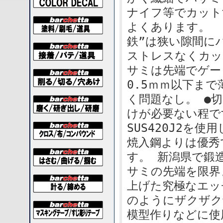
ナイフ等でカット
よくあります。
鉄”は狭い隙間に
ストレスなくカッ
サミは先端でゲー
0.5ｍｍ以下ま
く問題なし。 ●
けが必要ない程で
SUS420J2を
焼入鋼よりは優秀
す。 新潟県で鍛
サミの先端を限界
上げた究極なエッ
のようにザクザ
模型作りなどに使