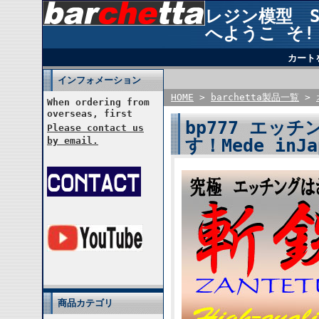
レジン模型 STU
へようこ そ!
カート
インフォメーション
HOME
>
barchetta製品一覧
>
When ordering from
overseas, first
bp777 エッ
Please contact us
す！Mede inJa
by email.
商品カテゴリ