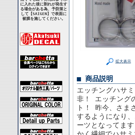
に入れた後に割れが発生す
る場合がある為、予防策と
して【SAIGEN】で表面に
被膜を施してください。
拡大表示
■ 商品説明
エッチングハサミ 
非！ エッチング
ト！ 昨今、さま
するようになり、
ーツとなってます
かく繊細でハサミ