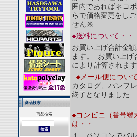
囲内であればネコ
らで価格変更をしご
せん※
◆送料について・・
お買い上げ合計金額
ます。 お買い上げ合
により計算されま
◆メール便につい
カタログ、パンフ
終了となりました
商品検索
◆コンビニ（番号端
商品検索
は・・
１．パソコンでバル