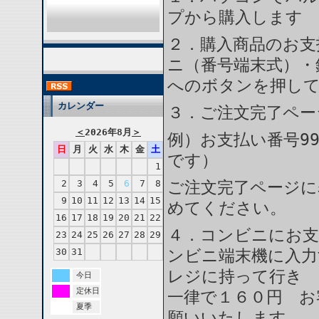
プから購入します
２．購入商品のお支
ニ（番号端末式）・
へのボタンを押し
カレンダー
３．ご注文完了ペー
＜
2026年8月
＞
例）お支払い番号99
日
月
火
水
木
金
土
です）
1
2
3
4
5
6
7
8
ご注文完了ページに
9
10
11
12
13
14
15
めてください。
16
17
18
19
20
21
22
４．コンビニにお支
23
24
25
26
27
28
29
30
31
ンビニ端末機に入力
レジに持って行き 
今日
定休日
一律で１６０円 お
夏季
願いいたします。