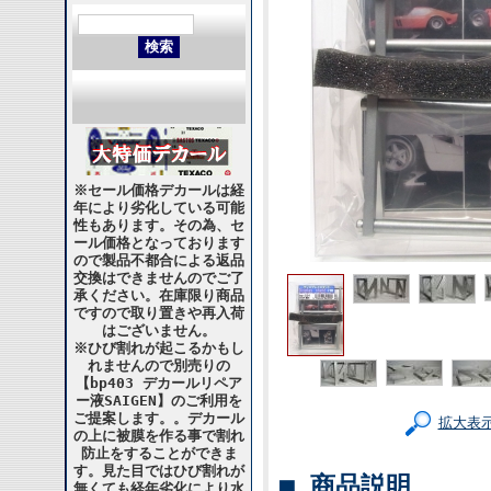
※セール価格デカールは経
年により劣化している可能
性もあります。その為、セ
ール価格となっております
ので製品不都合による返品
交換はできませんのでご了
承ください。在庫限り商品
ですので取り置きや再入荷
はございません。
※ひび割れが起こるかもし
れませんので別売りの
【bp403 デカールリペア
ー液SAIGEN】のご利用を
ご提案します。。デカール
拡大表
の上に被膜を作る事で割れ
防止をすることができま
す。見た目ではひび割れが
■ 商品説明
無くても経年劣化により水