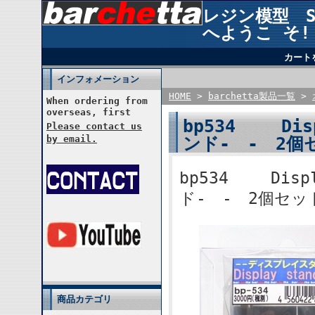
レジン模型 STU
へようこ そ!
カート
インフォメーション
HOME
>
barchetta製品一覧
>
When ordering from
overseas, first
bp534 Dis
Please contact us
ンド- - 2個
by email.
bp534 Disp
ド- - 2個セッ
商品カテゴリ