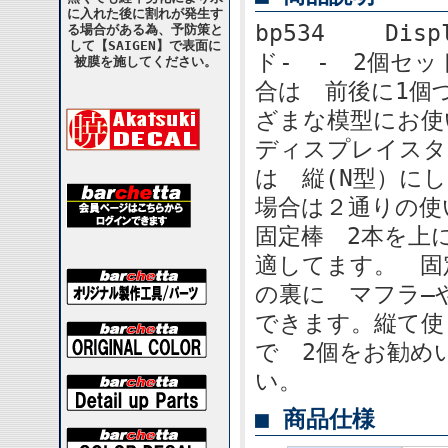
に入れた後に割れが発生す
bp534 Disp
る場合がある為、予防策と
して【SAIGEN】で表面に
ド- - 2個セッ
被膜を施してください。
合は 前後に1個
ざまな模型にお使い
ディスプレイスタ
は 縦(N型）に
場合は２通りの
固定棒 2本を上
適してます。 固
の裏に マフラ―
できます。縦て使
で 2個をお勧め
い。
■ 商品仕様