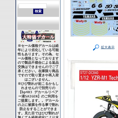
※セール価格デカールは経
拡大表示
年により劣化している可能
性もあります。その為、セ
ール価格となっております
ので製品不都合による返品
交換はできませんのでご了
承ください。在庫限り商品
ですので取り置きや再入荷
はございません。
※ひび割れが起こるかもし
れませんので別売りの
【bp403 デカールリペア
ー液SAIGEN】のご利用を
ご提案します。。デカール
の上に被膜を作る事で割れ
防止をすることができま
す。見た目ではひび割れが
無くても経年劣化により水