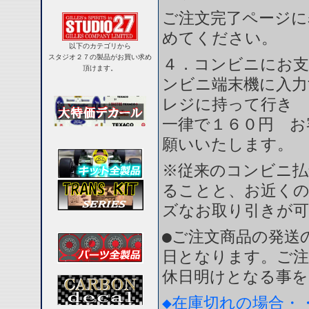
ご注文完了ページに
めてください。
以下のカテゴリから
スタジオ２７の製品がお買い求め
４．コンビニにお支
頂けます。
ンビニ端末機に入力
レジに持って行き 
一律で１６０円 お
願いいたします。
※従来のコンビニ払
ることと、お近く
ズなお取り引きが
●ご注文商品の発送
日となります。ご注
休日明けとなる事を
◆在庫切れの場合・