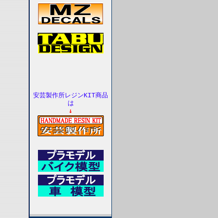
安芸製作所レジンKIT商品
は
↓